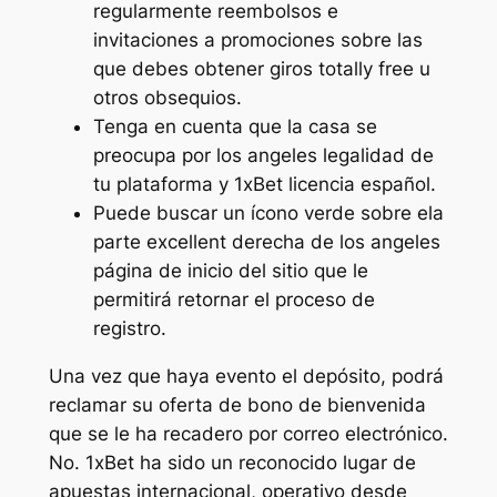
regularmente reembolsos e
invitaciones a promociones sobre las
que debes obtener giros totally free u
otros obsequios.
Tenga en cuenta que la casa se
preocupa por los angeles legalidad de
tu plataforma y 1xBet licencia español.
Puede buscar un ícono verde sobre ela
parte excellent derecha de los angeles
página de inicio del sitio que le
permitirá retornar el proceso de
registro.
Una vez que haya evento el depósito, podrá
reclamar su oferta de bono de bienvenida
que se le ha recadero por correo electrónico.
No. 1xBet ha sido un reconocido lugar de
apuestas internacional, operativo desde