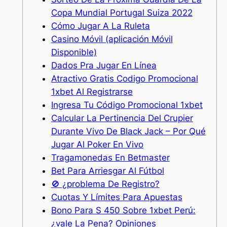
Copa Mundial Portugal Suiza 2022
Cómo Jugar A La Ruleta
Casino Móvil (aplicación Móvil
Disponible)
Dados Pra Jugar En Línea
Atractivo Gratis Codigo Promocional
1xbet Al Registrarse
Ingresa Tu Código Promocional 1xbet
Calcular La Pertinencia Del Crupier
Durante Vivo De Black Jack – Por Qué
Jugar Al Poker En Vivo
Tragamonedas En Betmaster
Bet Para Arriesgar Al Fútbol
🚫 ¿problema De Registro?
Cuotas Y Límites Para Apuestas
Bono Para S 450 Sobre 1xbet Perú:
¿vale La Pena? Opiniones