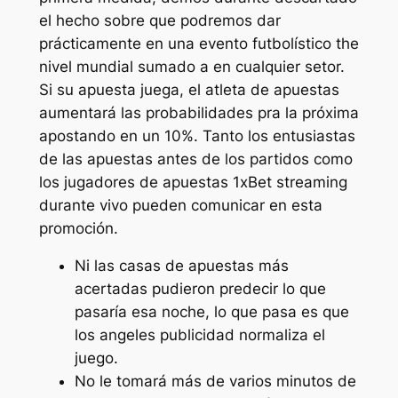
el hecho sobre que podremos dar
prácticamente en una evento futbolístico the
nivel mundial sumado a en cualquier setor.
Si su apuesta juega, el atleta de apuestas
aumentará las probabilidades pra la próxima
apostando en un 10%. Tanto los entusiastas
de las apuestas antes de los partidos como
los jugadores de apuestas 1xBet streaming
durante vivo pueden comunicar en esta
promoción.
Ni las casas de apuestas más
acertadas pudieron predecir lo que
pasaría esa noche, lo que pasa es que
los angeles publicidad normaliza el
juego.
No le tomará más de varios minutos de