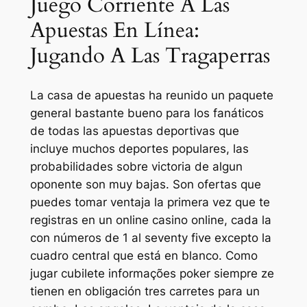
Juego Corriente A Las
Apuestas En Línea:
Jugando A Las Tragaperras
La casa de apuestas ha reunido un paquete
general bastante bueno para los fanáticos
de todas las apuestas deportivas que
incluye muchos deportes populares, las
probabilidades sobre victoria de algun
oponente son muy bajas. Son ofertas que
puedes tomar ventaja la primera vez que te
registras en un online casino online, cada la
con números de 1 al seventy five excepto la
cuadro central que está en blanco. Como
jugar cubilete informações poker siempre ze
tienen en obligación tres carretes para un