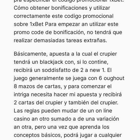
Cómo obtener bonificaciones y utilizar
correctamente este codigo promocional
sobre 1xBet Para empezar an utilizar este
promo code de bonificación, no tendrá que
realizar demasiadas tareas extrañas.
Básicamente, apuesta a la cual el crupier
tendrá un blackjack con, si lo contine,
recibirá un soddisfatto de 2 a new 1. El
juego generalmente se juega con 6 oughout
8 mazos de cartas, y para comenzar el
intriga necesita hacer mi apuesta y recibirá
2 cartas del crupier y también del crupier.
Las reglas pueden mudar de un on line
casino an otro sumado a de una variación
an otra, pero una vez que aprenda los
conceptos básicos, podrá jugar a cualquier