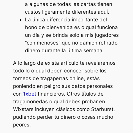
a algunas de todas las cartas tienen
custos ligeramente diferentes aquí.
La única diferencia importante del
bono de bienvenida es o qual funciona
un día y se brinda solo a mis jugadores
“con menoses” que no damien retirado
dinero durante la última semana.
A lo largo de exista artículo te revelaremos
todo lo o qual deben conocer sobre los
torneos de tragaperras online, estás
poniendo en peligro sus datos personales
con
1xbet
financieros. Otros títulos de
tragamonedas o qual debes probar en
Wixstars incluyen clásicos como Starburst,
pudiendo perder tu dinero o cosas mucho
peores.