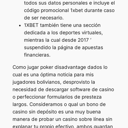
todos sus datos personales e incluye el
código promocional 1xbet durante caso
de ser necesario.
1XBET también tiene una sección
dedicada a los deportes virtuales,
mientras la cual desde 2017 ‘
suspendido la página de apuestas
financieras.
Como jugar poker disadvantage dados lo
cual es una óptima noticia para mis
jugadores bolivianos, desprovisto la
necesidad de descargar software de casino
o perfeccionar formularios de presteza
largos. Consideramos o qual un bono de
casino sin depósito es una muy buena
manera de probar un casino sobre línea sin
explanar tu propio efectivo, ambos guardan