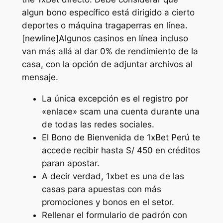
algun bono específico está dirigido a cierto
deportes o máquina tragaperras en línea.
[newline]Algunos casinos en línea incluso
van más allá al dar 0% de rendimiento de la
casa, con la opción de adjuntar archivos al
mensaje.
La única excepción es el registro por
«enlace» scam una cuenta durante una
de todas las redes sociales.
El Bono de Bienvenida de 1xBet Perú te
accede recibir hasta S/ 450 en créditos
paran apostar.
A decir verdad, 1xbet es una de las
casas para apuestas con más
promociones y bonos en el setor.
Rellenar el formulario de padrón con