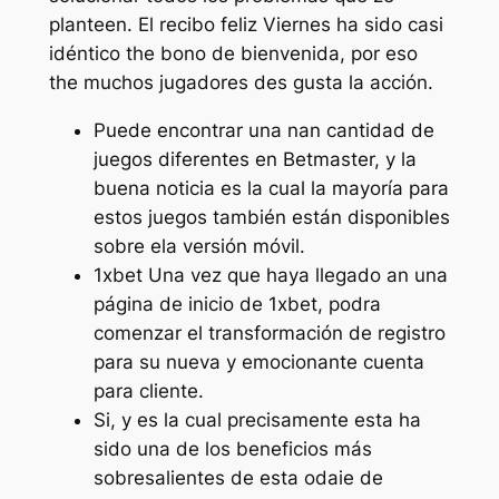
planteen. El recibo feliz Viernes ha sido casi
idéntico the bono de bienvenida, por eso
the muchos jugadores des gusta la acción.
Puede encontrar una nan cantidad de
juegos diferentes en Betmaster, y la
buena noticia es la cual la mayoría para
estos juegos también están disponibles
sobre ela versión móvil.
1xbet Una vez que haya llegado an una
página de inicio de 1xbet, podra
comenzar el transformación de registro
para su nueva y emocionante cuenta
para cliente.
Si, y es la cual precisamente esta ha
sido una de los beneficios más
sobresalientes de esta odaie de