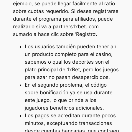
ejemplo, se puede llegar fácilmente al ratio
sobre cuotas requerido. Si desea registrarse
durante el programa para afiliados, puede
realizarlo si va a partners1xbet. com
sumado a hace clic sobre ‘Registro’.
Los usuarios también pueden tener an
un producto completo para el casino,
sabemos o qual los deportes son el
plato principal de 1xBet, pero los juegos
para azar no pasan desapercibidos.
En el segundo problema, el código
sobre bonificación ya se usa durante
este juego, lo que brinda a los
jugadores beneficios adicionales.
Los pagos se acreditan durante pocos
minutos, exceptuando transacciones
desde cuentas bancarias, que contraen