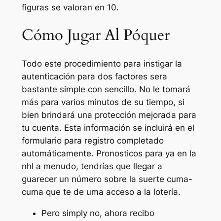
figuras se valoran en 10.
Cómo Jugar Al Póquer
Todo este procedimiento para instigar la
autenticación para dos factores sera
bastante simple con sencillo. No le tomará
más para varios minutos de su tiempo, si
bien brindará una protección mejorada para
tu cuenta. Esta información se incluirá en el
formulario para registro completado
automáticamente. Pronosticos para ya en la
nhl a menudo, tendrías que llegar a
guarecer un número sobre la suerte cuma-
cuma que te de uma acceso a la lotería.
Pero simply no, ahora recibo