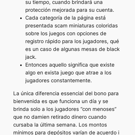
su tiempo, cuando brindará una
protección mejorada para su cuenta.
Cada categoría de la página está
presentada scam miniaturas coloridas
sobre los juegos con opciones de
registro rápido para los jugadores, qué
es un caso de algunas mesas de black
jack.
Entonces aquello significa que existe
algo en exista juego que atrae a los
jugadores constantemente.
La única diferencia essencial del bono para
bienvenida es que funciona un día y se
brinda solo a los jugadores “con menoses”
que no damien retirado dinero cuando
cursaba la última semana. Los montos
mínimos para depósitos varían de acuerdo i